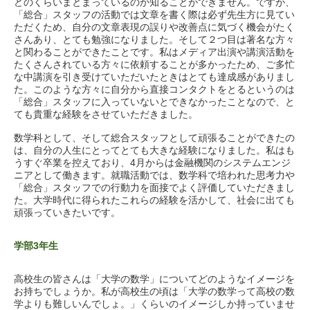
どのくらいまとまっているのか知ることができません。ですが、
「総合」スタッフの活動では文章を書く際は必ず先生方に見てい
ただくため、自分の文章表現の誤りや改善点に気づく機会がたく
さんあり、とても勉強になりました。そして２つ目は著名な方々
と関わることができたことです。私はメディア出演や講演活動を
たくさんされている方々に依頼することが多かったため、ご多忙
な中講演を引き受けていただいたときはとても達成感がありまし
た。このような方々に自分から直接コンタクトをとるというのは
「総合」スタッフに入っていないとできなかったことなので、と
ても貴重な経験をさせていただきました。
数学科として、そして総合スタッフとして頑張ることができたの
は、自分の人生にとってとても大きな経験になりました。私はも
うすぐ卒業を控えており、4月からは金融機関のシステムエンジ
ニアとして働きます。就職活動では、数学科で培われた思考力や
「総合」スタッフでの行動力を面接でよく評価していただきまし
た。大学時代に得られたこれらの経験を活かして、社会に出ても
頑張っていきたいです。
学部3年生
高校生の皆さんは「大学の数学」についてどのようなイメージを
お持ちでしょうか。私が高校生の頃は「大学の数学って高校の数
学よりも難しいんでしょ。」くらいのイメージしか持っていませ