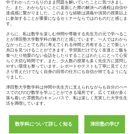
中でわかったつもりのまま問題を解いていたことに気づきまし
た。また、わからないことに直面した際の解決への過程は自信や
達成感に繋がりました。このような経験は講義や演習の授業以上
に参加することが重要になるセミナーならではのものだと感じま
す。
さらに、私は数学を楽しむ仲間や尊敬する先生方の元で学べるこ
とが津田塾大学数学科の魅力だと感じています。一人ではわから
なかったことでも共に考えてくれる仲間と共有することで新しい
糸口を見つけることができます。学習面だけでなく友達とご飯を
食べたり他愛のない会話をしたりすることはわたしにとって心安
らぐ大切な時間です。また、少人数の授業も多く先生方に質問し
やすい環境も整っています。レポートやテストも丁寧に見てくだ
さり答えだけでなく自身の回答の仕方にも自信が持てるようにな
りました。
津田塾大学数学科は仲間や先生方に支えられながらも自分のペー
スでのびのび数学を学ぶことができる場所です。広くて緑が多く
落ち着いた雰囲気のキャンパスで、私は楽しく充実した大学生生
活を満喫しています。
数学科について詳しく知る
津田塾の学び