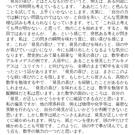
「発見の喜び」とはどんなものかというと、例えば、ある問題に
ついて何時間も考えているとします。「ああだこうだ」と色んな
ことを試しても、上手くいかないとします。次第に、「自分の力
では解けない問題なのではないか」と自信を失い、どんな荒唐無
稽な試みも考えられなくなっていきます。そして「これ以上考え
ても埒が明かない」と思って、他のことを始めます。すると、毎
回ではありませんが、「あ」という感じで、突然ある考えが閃き
ます。私は、この閃きの瞬間を味わう度に、鋭い喜びを感じま
す。これが「発見の喜び」です。発見の喜びを味わうと、頭の中
が喜びでいっぱいになり、今にも踊り出したくなるような気分に
なります。歴史的にみて最も顕著な「発見の喜び」は、数学者の
アルキメデスの例です。入浴中に、あることを発見したアルキメ
デスは「ユリイカ！」と叫びながら、全裸のままで町中を走り回
ったという話がありますが、「発見の喜び」とは、まさにこのよ
うな鋭い喜びのことを指します。もしかしたら皆さんも、高校の
数学を勉強する中で、「発見の喜び」を経験したことがあるかも
しれません。「発見の喜び」を味わえることは、数学を勉強する
醍醐味だと私は思います。また数学の面白いところは、自分の
「発見」が正しいかどうかをすぐに確認できる点だと思います。
私の偏見ですが、他の理系科目、例えば物理や化学等は、厳密な
実験を行わないと、自分の発見が正しいかどうか判断できないと
思います。しかし数学は紙とペンさえあれば、発見が正しいかす
ぐに確かめられます。何なら、紙とペンを使わず、頭の中だけで
確かめることも可能です。このように、頭の中で事が済んでしま
う点も、数学の魅力の一つだと思います。