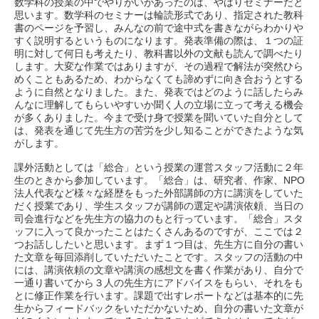
数学科の授業の中でやりがいがあったのは、やはりセミナーだと
思います。数学科のセミナーは輪読形式であり、指定された教科
書のページを予習し、みんなの前で途中式を書きながらわかりや
すく説明するというものになります。発表準備の際は、１つの証
明に対して何日も考えたり、教科書以外の文献も読んで調べたり
します。大変な作業ではありますが、その過程で解法が突然ひら
めくこともあるため、わからなくても諦めずに向き合おうとする
ように自然となりました。また、発表ではどのように話したらみ
んなに理解してもらいやすいか聞く人の立場に立って考える機会
が多くありました。今まで受け身で授業を聞いていた自分として
は、発表を通じて先生方の苦労を少し知ることができたような気
がします。
課外活動としては「総合」という授業の運営スタッフ活動に２年
生のときから参加しています。「総合」は、研究者、作家、NPO
法人代表など様々な経歴をもった外部講師の方に講演をしていた
だく授業であり、学生スタッフが講師の選定や講演依頼、当日の
司会進行などを先生方の協力のもと行っています。「総合」スタ
ッフに入って良かったことはたくさんあるのですが、ここでは２
つお話ししたいと思います。まず１つ目は、先生方に自分の書い
た文章を毎回添削していただいたことです。スタッフの活動の中
には、講演依頼の文章や講演の感想文を書く作業があり、自分で
一通り書いてから３人の先生方にアドバイスをもらい、それをも
とに修正作業を行います。課題で出すレポートなどは基本的に先
生からフィードバックをいただかないため、自分の書いた文章が