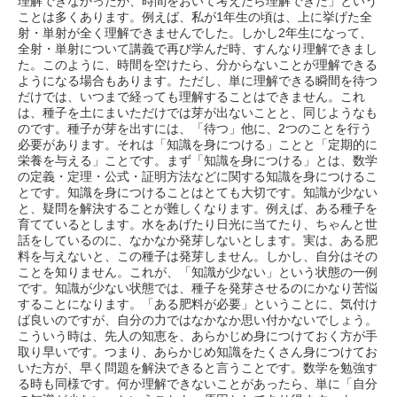
理解できなかったが、時間をおいて考えたら理解できた」という
ことは多くあります。例えば、私が1年生の頃は、上に挙げた全
射・単射が全く理解できませんでした。しかし2年生になって、
全射・単射について講義で再び学んだ時、すんなり理解できまし
た。このように、時間を空けたら、分からないことが理解できる
ようになる場合もあります。ただし、単に理解できる瞬間を待つ
だけでは、いつまで経っても理解することはできません。これ
は、種子を土にまいただけでは芽が出ないことと、同じようなも
のです。種子が芽を出すには、「待つ」他に、2つのことを行う
必要があります。それは「知識を身につける」ことと「定期的に
栄養を与える」ことです。まず「知識を身につける」とは、数学
の定義・定理・公式・証明方法などに関する知識を身につけるこ
とです。知識を身につけることはとても大切です。知識が少ない
と、疑問を解決することが難しくなります。例えば、ある種子を
育てているとします。水をあげたり日光に当てたり、ちゃんと世
話をしているのに、なかなか発芽しないとします。実は、ある肥
料を与えないと、この種子は発芽しません。しかし、自分はその
ことを知りません。これが、「知識が少ない」という状態の一例
です。知識が少ない状態では、種子を発芽させるのにかなり苦悩
することになります。「ある肥料が必要」ということに、気付け
ば良いのですが、自分の力ではなかなか思い付かないでしょう。
こういう時は、先人の知恵を、あらかじめ身につけておく方が手
取り早いです。つまり、あらかじめ知識をたくさん身につけてお
いた方が、早く問題を解決できると言うことです。数学を勉強す
る時も同様です。何か理解できないことがあったら、単に「自分