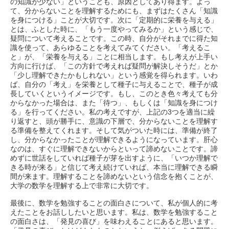
の知識が少ない」ということも、原因としてあり得ます。よっ
て、分からないことを理解するためにも、まずはたくさん「知識
を身につける」ことが大切です。次に「定期的に栄養を与える」
とは、ふとした時に、「もう一度やってみるか」という感じで、
疑問について考えることです。この時、自分がそれまでに得た知
識を使って、あらゆることを考えてみてください。「考えるこ
と」が、「栄養を与える」ことに相当します。もし考えが上手い
方向に行けば、「この方針で考えれば疑問が解決しそうだ」とか
「少し理解できたかもしれない」という感覚を得られます。いわ
ば、自分の「考え」を栄養として種子に与えることで、種子が成
長していくというイメージです。もし、このとき色々考えても分
からなかった場合は、また「待つ」、もしくは「知識を身につけ
る」を行ってください。私の考えですが、上記の3つを適当に繰
り返すと、頭が勝手に、意識の下層で、分からないことを理解す
る準備を整えてくれます。そして気がついた時には、準備が終了
し、分からなかったことが理解できるようになっています。肝心
なのは、すぐに理解できないからといって諦めないことです。諦
めずに世話をしていれば種子が芽を出すように、「いつか理解で
きる時が来る」と信じて考え続けていれば、本当に理解できる瞬
間が来ます。理解することを諦めないという信念を抱くことが、
大学の数学を理解する上で非常に大切です。
最後に、数学を勉強することの面白さについて、私が個人的に考
えたことをお話ししたいと思います。私は、数学を勉強すること
の面白さは、「発見の喜び」を味わえることにあると思います。