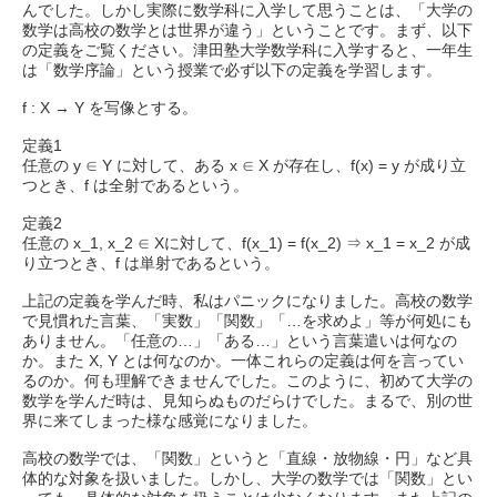
んでした。しかし実際に数学科に入学して思うことは、「大学の
数学は高校の数学とは世界が違う」ということです。まず、以下
の定義をご覧ください。津田塾大学数学科に入学すると、一年生
は「数学序論」という授業で必ず以下の定義を学習します。
f : X → Y を写像とする。
定義1
任意の y ∈ Y に対して、ある x ∈ X が存在し、f(x) = y が成り立
つとき、f は全射であるという。
定義2
任意の x_1, x_2 ∈ Xに対して、f(x_1) = f(x_2) ⇒ x_1 = x_2 が成
り立つとき、f は単射であるという。
上記の定義を学んだ時、私はパニックになりました。高校の数学
で見慣れた言葉、「実数」「関数」「…を求めよ」等が何処にも
ありません。「任意の…」「ある…」という言葉遣いは何なの
か。また X, Y とは何なのか。一体これらの定義は何を言ってい
るのか。何も理解できませんでした。このように、初めて大学の
数学を学んだ時は、見知らぬものだらけでした。まるで、別の世
界に来てしまった様な感覚になりました。
高校の数学では、「関数」というと「直線・放物線・円」など具
体的な対象を扱いました。しかし、大学の数学では「関数」とい