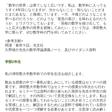
「数学の世界」は果てしなく広いです。私は、数学科に入っても
うすぐ4年目になりますが、分からないこと・知らないことがま
だまだあるな、と痛感しています。一方、今後どのようなことを
学べるのだろうか、どのような「発見の喜び」を味わえるのだろ
うか、とワクワクしてもいます。「高校の数学を抜け出して、も
っと広大な数学の世界を冒険してみたい」という方は、津田塾大
学に限らず、ぜひ数学科の門を叩いてみてください。
<参考文献>
岡潔「春宵十話」光文社
久野雄介先生の数学序論講義ノート、及びガイダンス資料
学部2年生
私の津田塾大学数学科での学生生活を紹介します。
数ある授業の中で一番私が楽しみにしている授業はセミナーの授
業です。津田塾大学数学科ではセミナーの授業が1年次から行わ
れます。セミナーでは資料の割り振られた箇所を先生や学生の前
で解説したり、その内容について意見交換をしたりします。私は
セミナーの授業を通してわからないことに向き合うことの大切さ
を実感しました。解説をするためには資料で省略されている部分
や式変形を一つ一つ理解する必要があります。注意深く読み解く