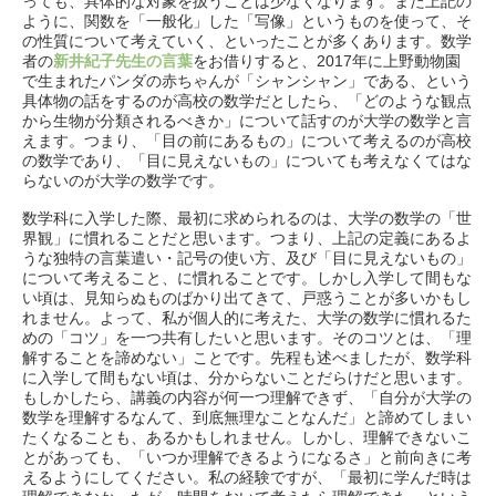
っても、具体的な対象を扱うことは少なくなります。また上記の
ように、関数を「一般化」した「写像」というものを使って、そ
の性質について考えていく、といったことが多くあります。数学
者の
新井紀子先生の言葉
をお借りすると、2017年に上野動物園
で生まれたパンダの赤ちゃんが「シャンシャン」である、という
具体物の話をするのが高校の数学だとしたら、「どのような観点
から生物が分類されるべきか」について話すのが大学の数学と言
えます。つまり、「目の前にあるもの」について考えるのが高校
の数学であり、「目に見えないもの」についても考えなくてはな
らないのが大学の数学です。
数学科に入学した際、最初に求められるのは、大学の数学の「世
界観」に慣れることだと思います。つまり、上記の定義にあるよ
うな独特の言葉遣い・記号の使い方、及び「目に見えないもの」
について考えること、に慣れることです。しかし入学して間もな
い頃は、見知らぬものばかり出てきて、戸惑うことが多いかもし
れません。よって、私が個人的に考えた、大学の数学に慣れるた
めの「コツ」を一つ共有したいと思います。そのコツとは、「理
解することを諦めない」ことです。先程も述べましたが、数学科
に入学して間もない頃は、分からないことだらけだと思います。
もしかしたら、講義の内容が何一つ理解できず、「自分が大学の
数学を理解するなんて、到底無理なことなんだ」と諦めてしまい
たくなることも、あるかもしれません。しかし、理解できないこ
とがあっても、「いつか理解できるようになるさ」と前向きに考
えるようにしてください。私の経験ですが、「最初に学んだ時は