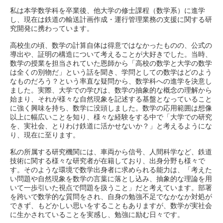
私は本学数学科を卒業後、他大学の修士課程（数学系）に進学
し、現在は鉄道の輸送計画作成・運行管理業務の支援に関する研
究開発に携わっています。
高校生の頃、数学の計算自体は得意ではなかったものの、公式の
導出や、証明の構造について考えることが大好きでした。当時、
数学の授業を担当されていた恩師から「高校の数学と大学の数学
は全くの別物だ」という話を聞き、学問としての数学はどのよう
なものだろう？という率直な疑問から、数学科への進学を決意し
ました。実際、大学での学びは、数学の抽象的な概念の理解から
始まり、それが様々な自然現象を記述する基盤となっていること
に強く興味を持ち、数学に没頭しました。数学の応用範囲は想像
以上に幅広いことを知り、様々な経験をする中で「大学での研究
を、実社会、とりわけ鉄道に活かせないか？」と考えるようにな
り、現在に至ります。
私の所属する研究機関には、車両から信号、人間科学など、鉄道
技術に関する様々な研究者が在籍しており、出身分野も様々で
す。そのような環境で数学出身者に求められる能力は、「考えた
い問題や自然現象を数学の言葉に落とし込み、抽象的な理論を用
いて一歩引いた視点で問題を扱うこと」だと考えています。部署
を跨いで数学的な質問をされ、自身の勉強不足でなかなか対処が
できず、もどかしい思いをすることもありますが、数学が実社会
に生かされていることを実感し、勉強に励む日々です。